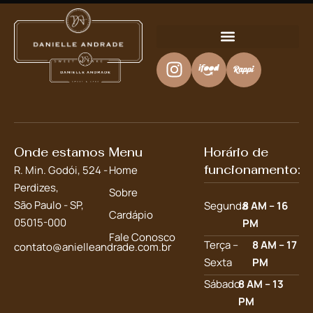
Onde estamos
Menu
Horário de
funcionamento:
R. Min. Godói, 524 -
Home
Perdizes,
Sobre
São Paulo - SP,
Segunda
8 AM – 16
Cardápio
05015-000
PM
Fale Conosco
Terça –
8 AM – 17
contato@anielleandrade.com.br
Sexta
PM
Sábado
8 AM – 13
PM